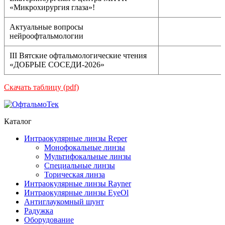
«Микрохирургия глаза»!
Актуальные вопросы
нейроофтальмологии
III Вятские офтальмологические чтения
«ДОБРЫЕ СОСЕДИ-2026»
Скачать таблицу (pdf)
Каталог
Интраокулярные линзы Reper
Монофокальные линзы
Мультифокальные линзы
Специальные линзы
Торическая линза
Интраокулярные линзы Rayner
Интраокулярные линзы EyeOl
Антиглаукомный шунт
Радужка
Оборудование