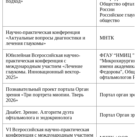
подход»
Общество офталь
России
Российское глаук
общество
Научно-практическая конференция
«Актуальные вопросы диагностики и
МНТК
лечения глаукомы»
Юбилейная Всероссийская научно-
ФГАУ “НМИЦ "
практическая конференция с
“Микрохирургия 
международным участием «Лечение
имени академика
глаукомы. Инновационный вектор-
Федорова", Обще
2025»
офтальмологов Р
Познавательный проект портала Орган
зрения «Три портрета миопии. Тверь
Портал орган зре
2026»
Диабет. Зрение. Алгоритм дуэта
Портал Орган зр
офтальмолога и эндокринолога
VI Всероссийская научно-практическая
конференция с международным участием