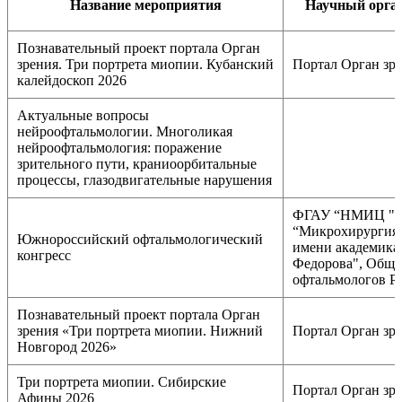
Название мероприятия
Научный орга
Познавательный проект портала Орган
зрения. Три портрета миопии. Кубанский
Портал Орган зр
калейдоскоп 2026
Актуальные вопросы
нейроофтальмологии. Многоликая
нейроофтальмология: поражение
зрительного пути, краниоорбитальные
процессы, глазодвигательные нарушения
ФГАУ “НМИЦ "
“Микрохирургия 
Южнороссийский офтальмологический
имени академика
конгресс
Федорова", Обще
офтальмологов Р
Познавательный проект портала Орган
зрения «Три портрета миопии. Нижний
Портал Орган зр
Новгород 2026»
Три портрета миопии. Сибирские
Портал Орган зр
Афины 2026