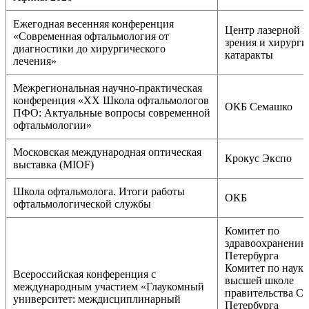
Ежегодная весенняя конференция
Центр лазерной 
«Современная офтальмология от
зрения и хирурги
диагностики до хирургического
катаракты
лечения»
Межрегиональная научно-практическая
конференция «XX Школа офтальмологов
ОКБ Семашко
ПФО: Актуальные вопросы современной
офтальмологии»
Московская международная оптическая
Крокус Экспо
выставка (MIOF)
Школа офтальмолога. Итоги работы
ОКБ
офтальмологической службы
Комитет по
здравоохранению
Петербурга
Комитет по науке
Всероссийская конференция с
высшей школе
международным участием «Глаукомный
правительства Са
университет: междисциплинарный
Петербурга